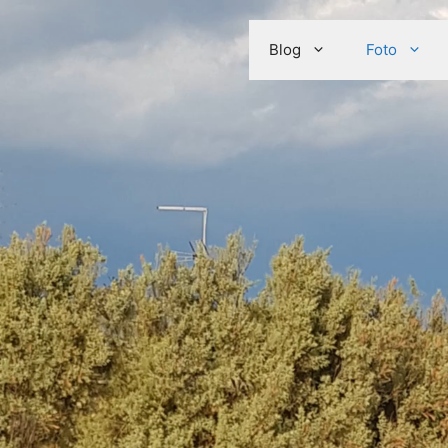
M23
Blog
Foto
2026 POLINA das Logbuch der LM23
• Erstellt mit
GeneratePr