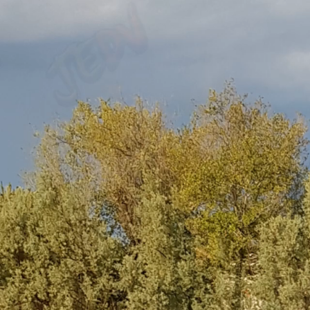
POLINA das Logbuch der L
Lagune Aquileia
© 